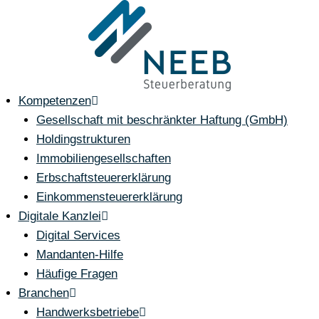
Zum
Inhalt
springen
Kompetenzen
Gesellschaft mit beschränkter Haftung (GmbH)
Holdingstrukturen
Immobiliengesellschaften
Erbschaftsteuererklärung
Einkommensteuererklärung
Digitale Kanzlei
Digital Services
Mandanten-Hilfe
Häufige Fragen
Branchen
Handwerksbetriebe