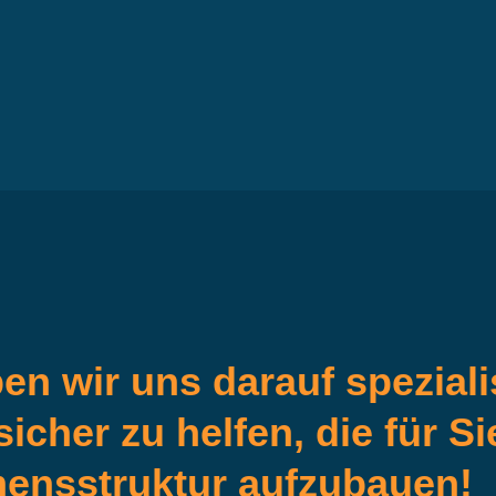
st belastet mein Unternehmen sehr.
ens wächst gleichzeitig auch die Steuerlast auf Dieses. D
 Steuergestaltung und Umstrukturierung zu sprechen, um so
us Ihrem Unternehmen zu machen.
 wir uns darauf spezialis
 sicher zu helfen, die für S
ensstruktur aufzubauen!