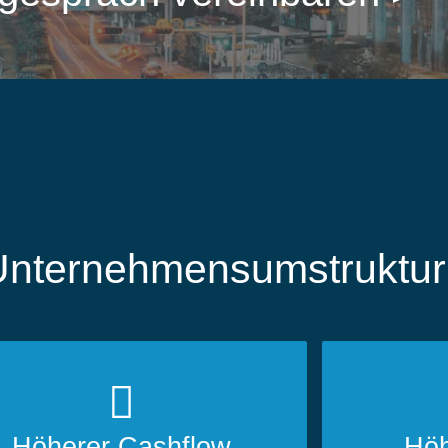
i Unternehmens­umstruktu
Höherer Cashflow
Höh