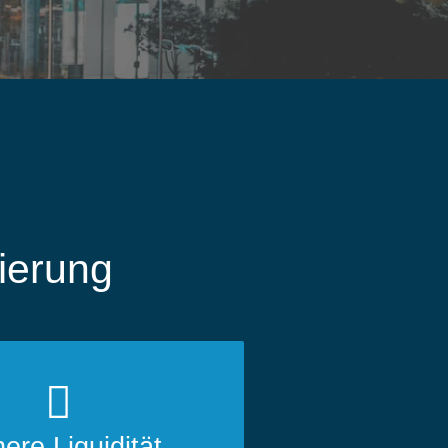
rierung
ere Liquidität