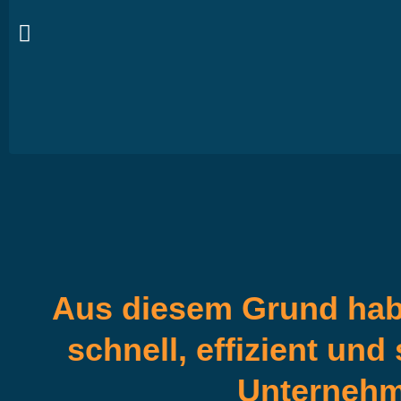
1.
"Die Steuerla
Durch wachsende Umsätze Ihres Unternehm
sich an, mit Spezialisten im Bereich der
a
Aus diesem Grund haben
schnell, effizient und
Unternehm