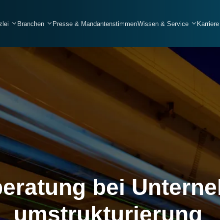
zlei
Branchen
Presse & Mandantenstimmen
Wissen & Service
Karriere
Handwerksbetriebe
Elektrobetriebe
Bau- und Tiefbaubetriebe
Gebäudereinigung
SHK
beratung bei Untern
Gerüstbau
Hochbau
umstrukturierung