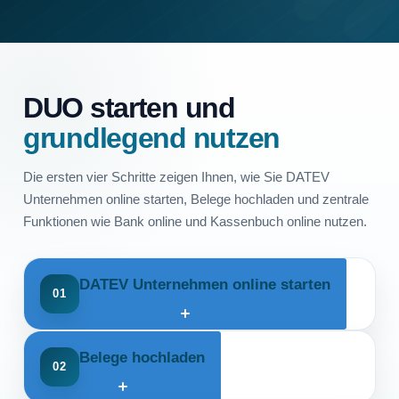
DUO starten und
grundlegend nutzen
Die ersten vier Schritte zeigen Ihnen, wie Sie DATEV
Unternehmen online starten, Belege hochladen und zentrale
Funktionen wie Bank online und Kassenbuch online nutzen.
DATEV Unternehmen online starten
01
Wenn Sie DATEV Unternehmen online in vollem Umfang
Belege hochladen
nutzen möchten, geben Sie in Ihrem Browser
02
duo.datev.de
ein.