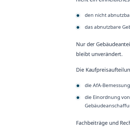
den nicht abnutzb
das abnutzbare Ge
Nur der Gebäudeantei
bleibt unverändert.
Die Kaufpreisaufteilu
die AfA-Bemessung
die Einordnung von
Gebäudeanschaffun
Fachbeiträge und Rech