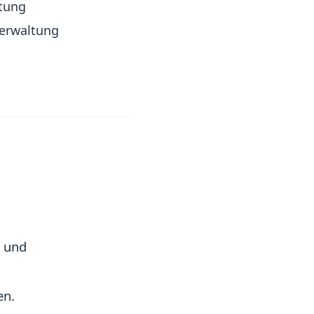
atung
verwaltung
d und
en.