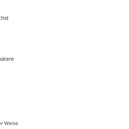
chst
pätere
her Weise