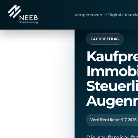
Kompetenzen
Kompetenzen
Digitale Kanzle
Digitale Kanzle
FACHBEITRAG
Kaufpre
Immobil
Steuerl
Augen
Veröffentlicht: 9.7.2026
Die Kaufpreisaufte