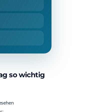
ag so wichtig
gesehen
r: