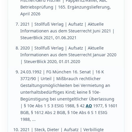
Fischer/Gerd Fischer | Papperitz/​Keller, ABC
Betriebsprüfung | 165. Ergänzungslieferung,
April 2026
2021 | Stollfuß Verlag | Aufsatz | Aktuelle
Informationen aus dem Steuerrecht Juni 2021 |
SteuerBlick 2021, 01.06.2021
2020 | Stollfuß Verlag | Aufsatz | Aktuelle
Informationen aus dem Steuerrecht Januar 2020
| SteuerBlick 2020, 01.01.2020
24.03.1992 | FG München 16. Senat | 16 K
3772/90 | Urteil | Mißbrauch rechtlicher
Gestaltungsmöglichkeiten bei Vermietung an
unterhaltsbedürftiges Kind; keine § 10e-
Begünstigung bei unentgeltlicher Überlassung
| § 10e Abs 1 S 3 EStG 1988, § 42
AO
1977, § 1601
BGB, § 1612 Abs 2 BGB, § 10e Abs 6 S 1 EStG
1988, ...
2021 | Steck, Dieter | Aufsatz | Verbilligte