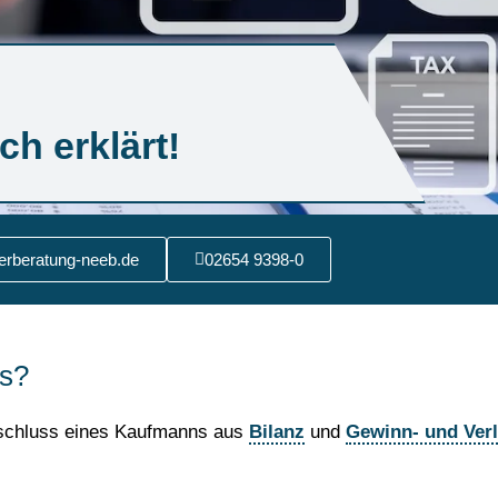
Kälte & Klimatechnik
Dachdeckerbetriebe
Maler- und Lackiererbetriebe
h erklärt!
erberatung-neeb.de
02654 9398-0
ss?
bschluss eines Kaufmanns aus
Bilanz
und
Gewinn- und Ver