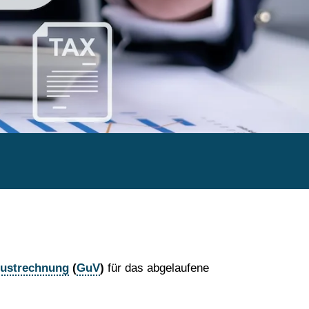
lustrechnung
(
GuV
)
für das abgelaufene