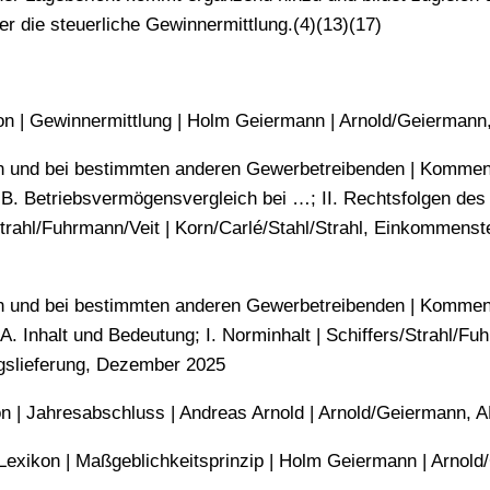
 die steuerliche Gewinnermittlung.(4)(13)(17)
on | Gewinnermittlung | Holm Geiermann | Arnold/​​Geiermann,
en und bei bestimmten anderen Gewerbetreibenden | Komment
. Betriebsvermögensvergleich bei …; II. Rechtsfolgen des 
trahl/Fuhrmann/Veit | Korn/​Carlé/​Stahl/​Strahl, Einkommen
en und bei bestimmten anderen Gewerbetreibenden | Komment
nhalt und Bedeutung; I. Norminhalt | Schiffers/Strahl/Fuhrma
gslieferung, Dezember 2025
n | Jahresabschluss | Andreas Arnold | Arnold/​​Geiermann, AB
 Lexikon | Maßgeblichkeitsprinzip | Holm Geiermann | Arnold/​