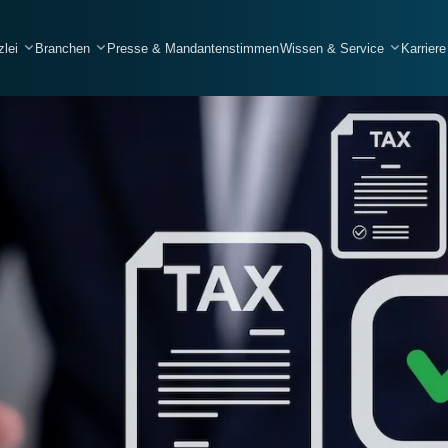
zlei
Branchen
Presse & Mandantenstimmen
Wissen & Service
Karriere
Handwerksbetriebe
Elektrobetriebe
Bau- und Tiefbaubetriebe
Gebäudereinigung
SHK
Gerüstbau
Hochbau