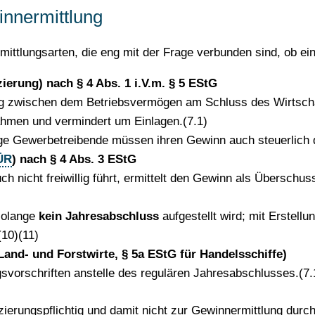
innermittlung
ttlungsarten, die eng mit der Frage verbunden sind, ob ein 
erung) nach § 4 Abs. 1 i.V.m. § 5 EStG
ag zwischen dem Betriebsvermögen am Schluss des Wirtsch
ahmen und vermindert um Einlagen.(7.1)
ge Gewerbetreibende müssen ihren Gewinn auch steuerlich du
ÜR
) nach § 4 Abs. 3 EStG
 nicht freiwillig führt, ermittelt den Gewinn als Überschu
solange
kein Jahresabschluss
aufgestellt wird; mit Erstell
(10)(11)
and- und Forstwirte, § 5a EStG für Handelsschiffe)
gsvorschriften anstelle des regulären Jahresabschlusses.(7.
anzierungspflichtig und damit nicht zur Gewinnermittlung dur