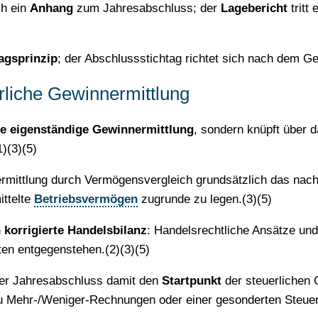
ch ein
Anhang
zum Jahresabschluss; der
Lagebericht
tritt 
agsprinzip
; der Abschlussstichtag richtet sich nach dem Ge
rliche Gewinnermittlung
ne eigenständige Gewinnermittlung
, sondern knüpft über 
)(3)(5)
ermittlung durch Vermögensvergleich grundsätzlich das nac
ttelte
Betriebsvermögen
zugrunde zu legen.(3)(5)
h korrigierte Handelsbilanz
: Handelsrechtliche Ansätze und
ten entgegenstehen.(2)(3)(5)
t der Jahresabschluss damit den
Startpunkt
der steuerlichen 
zu Mehr-/Weniger-Rechnungen oder einer gesonderten Steuerb