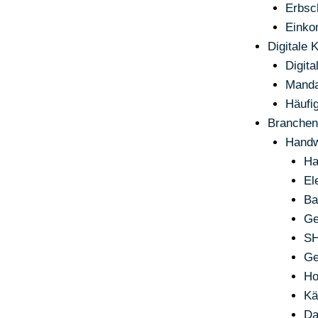
Erbsc
Einko
Digitale 
Digita
Manda
Häufi
Branchen
Handw
Ha
El
Ba
Ge
S
Ge
Ho
Kä
Da