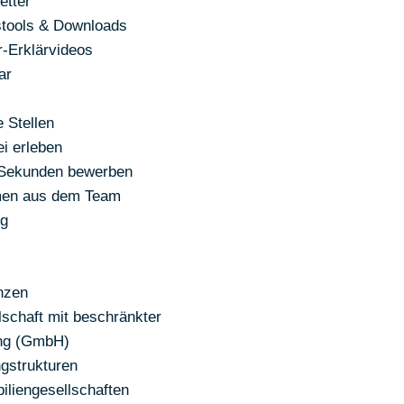
etter
stools & Downloads
r-Erklärvideos
ar
 Stellen
i erleben
 Sekunden bewerben
en aus dem Team
og
nzen
lschaft mit beschränkter
ng (GmbH)
ngstrukturen
iliengesellschaften