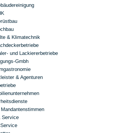
bäudereinigung
HK
rüstbau
chbau
lte & Klimatechnik
chdeckerbetriebe
ler- und Lackiererbetriebe
ligungs-Gmbh
mgastronomie
leister & Agenturen
etriebe
ilienunternehmen
heitsdienste
 Mandantenstimmen
 Service
Service