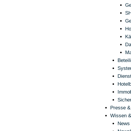
Ge
S
Ge
Ho
Kä
Da
Ma
Betei
Syste
Dienst
Hotelb
Immob
Sicher
Presse &
Wissen &
News 