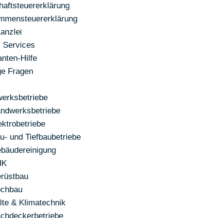
haftsteuererklärung
mmensteuererklärung
Kanzlei
l Services
nten-Hilfe
ge Fragen
erksbetriebe
ndwerksbetriebe
ektrobetriebe
u- und Tiefbaubetriebe
bäudereinigung
HK
rüstbau
chbau
lte & Klimatechnik
chdeckerbetriebe