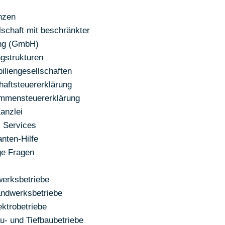
nzen
lschaft mit beschränkter
ng (GmbH)
ngstrukturen
iliengesellschaften
haftsteuererklärung
mmensteuererklärung
Kanzlei
l Services
nten-Hilfe
ge Fragen
erksbetriebe
ndwerksbetriebe
ektrobetriebe
u- und Tiefbaubetriebe