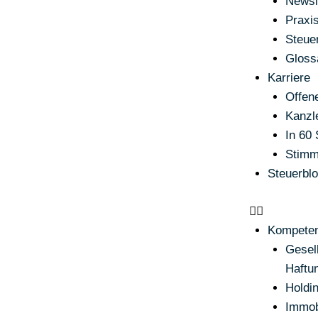
Newsl
Praxi
Steue
Gloss
Karriere
Offene
Kanzle
In 60
Stimm
Steuerbl
Kompete
Gesel
Haftu
Holdi
Immob