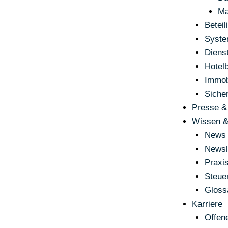
Ma
Betei
Syste
Dienst
Hotelb
Immob
Sicher
Presse &
Wissen &
News 
Newsl
Praxi
Steue
Gloss
Karriere
Offene