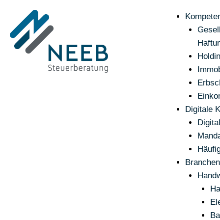
Kompete
Gesel
Haftu
Holdi
Immob
Erbsc
Einko
Digitale 
Digita
Manda
Häufi
Branchen
Handw
Ha
El
Ba