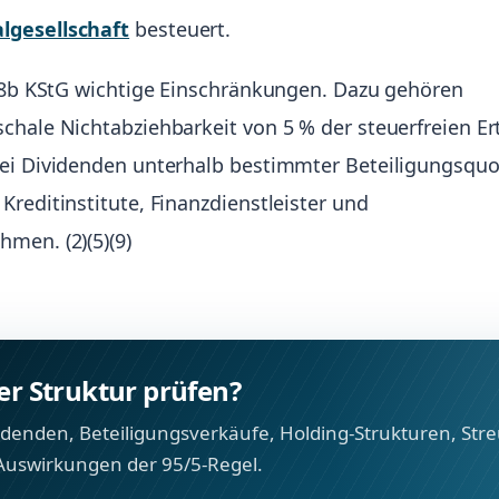
algesellschaft
besteuert.
§ 8b KStG wichtige Einschränkungen. Dazu gehören
chale Nichtabziehbarkeit von 5 % der steuerfreien Ert
bei Dividenden unterhalb bestimmter Beteiligungsqu
Kreditinstitute, Finanzdienstleister und
men. (2)(5)(9)
rer Struktur prüfen?
videnden, Beteiligungsverkäufe, Holding-Strukturen, St
 Auswirkungen der 95/5-Regel.