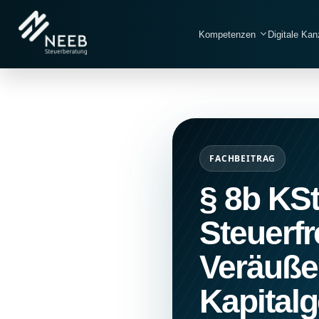
Kompetenzen
Digitale Kan
FACHBEITRAG
§ 8b KSt
Steuerf
Veräuße
Kapitalg