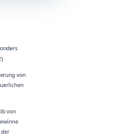
sonders
2)
ßerung von
euerlichen
lb von
Gewinne
 der