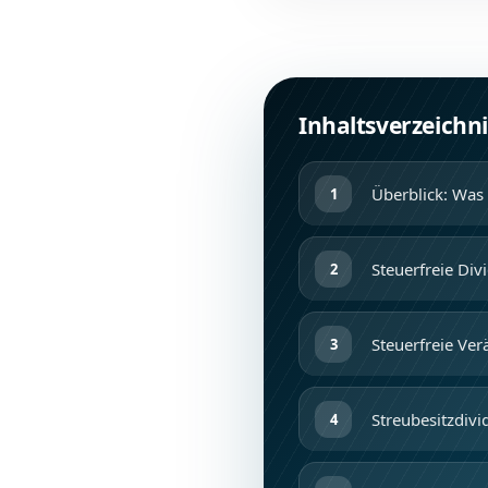
Inhaltsverzeichni
Überblick: Was 
Steuerfreie Div
Steuerfreie Ve
Streubesitzdiv