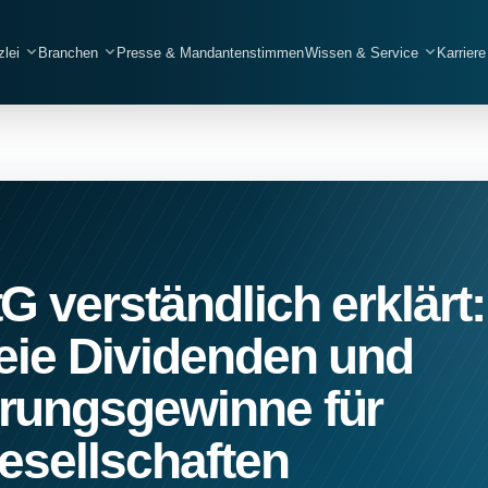
zlei
Branchen
Presse & Mandantenstimmen
Wissen & Service
Karriere
Handwerksbetriebe
Elektrobetriebe
G verständlich erklärt:
Bau- und Tiefbaubetriebe
Gebäudereinigung
reie Dividenden und
SHK
rungsgewinne für
Gerüstbau
esellschaften
Hochbau