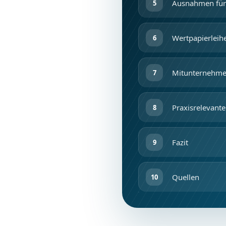
Ausnahmen für 
Wertpapierleihe
Mitunternehmer
Praxisrelevant
Fazit
Quellen