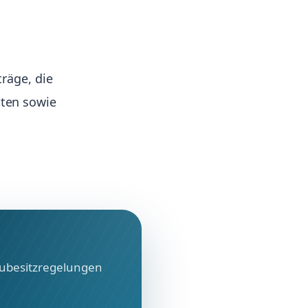
räge, die
oten sowie
reubesitzregelungen