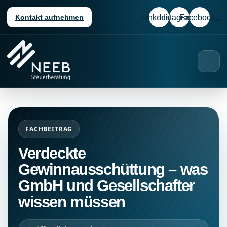
Zum
Linkedin
Instagram
Facebook
Kontakt aufnehmen
Inhalt
springen
FACHBEITRAG
Verdeckte
Gewinnausschüttung – was
GmbH und Gesellschafter
wissen müssen